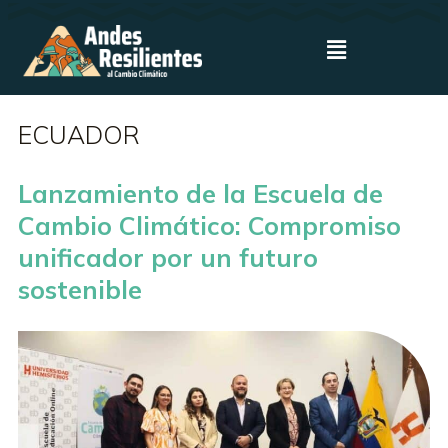
ECUADOR
Lanzamiento de la Escuela de
Cambio Climático: Compromiso
unificador por un futuro
sostenible