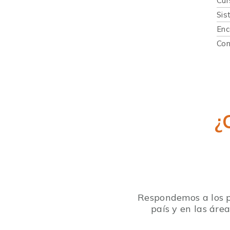
Cur
Sis
Enc
Con
¿
Respondemos a los p
país y en las áre