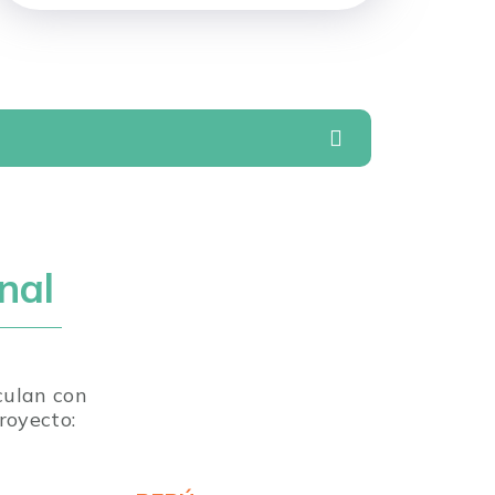
nal
culan con
royecto: