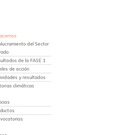
nes somos
hacemos
olucramiento del Sector
vado
ultados de la FASE 1
eles de acción
ividades y resultados
torias climáticas
caciones
icias
ductos
vocatorias
sos