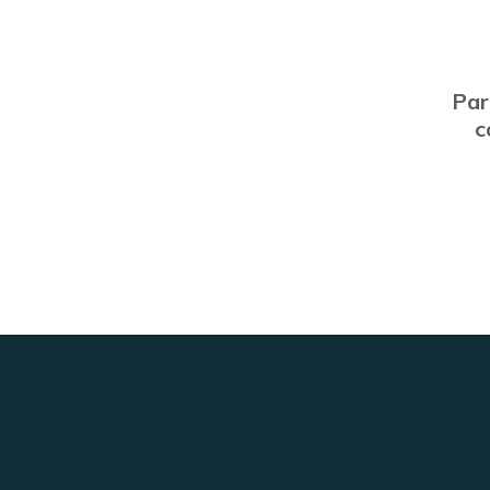
Par
c