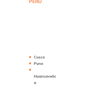
PERÚ
Cusco
Puno
Huancavelic
a