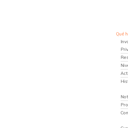
Inicio
Quié
Qué 
Inv
Pri
Res
Niv
Act
His
Publi
Not
Pro
Con
Recur