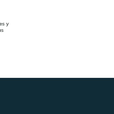
es y
as