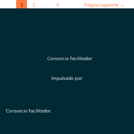
1
2
…
6
Página siguiente
→
Consorcio facilitador:
Impulsado por:
Consorcio facilitador: