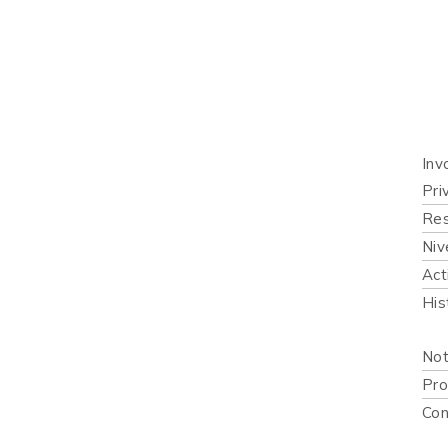
Inicio
Quié
Qué 
Inv
Pri
Res
Niv
Act
His
Publi
Not
Pro
Con
Recur