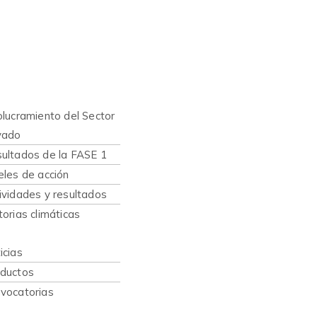
nes somos
hacemos
olucramiento del Sector
vado
ultados de la FASE 1
eles de acción
ividades y resultados
torias climáticas
caciones
icias
ductos
vocatorias
sos