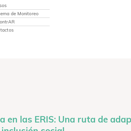
sos
tema de Monitoreo
ontrAR
tactos
ia en las ERIS: Una ruta de ada
 inclusión social