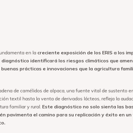
 fundamenta en la
creciente exposición de los ERIS a los im
l diagnóstico identificará los riesgos climáticos que ame
 buenas prácticas e innovaciones que la agricultura famil
cadena de camélidos de alpaca, una fuente vital de sustento e
ión textil hasta la venta de derivados lácteos, refleja la aud
ura familiar y rural.
Este diagnóstico no solo sienta las bas
én pavimenta el camino para su replicación y éxito en un 
ico.