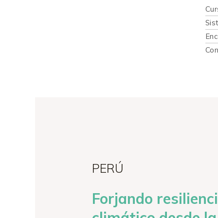
Cur
Sis
Enc
Con
PERÚ
Forjando resilienc
climático desde la