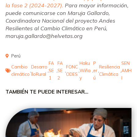
la fase 2 (2024-2027).
Para mayor información,
puede comunicarse con
Maruja Gallardo,
Coordinadora Nacional del proyecto Andes
Resilientes al Cambio Climático en Perú,
maruja.gallardo@helvetas.org
Perú
FA
FA
Haku
P
SEN
Cambio
Desarro
FONC
Resiliencia
,
,
SE
,
SE
,
,
Wiña
,
er
,
,
AMH
climático
lloRural
ODES
Climática
1
2
y
ú
I
TAMBIÉN TE PUEDE INTERESAR…