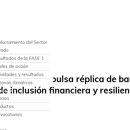
nes somos
hacemos
olucramiento del Sector
vado
ultados de la FASE 1
eles de acción
ividades y resultados
silientes impulsa réplica de b
torias climáticas
e inclusión financiera y resilien
caciones
icias
s
ductos
vocatorias
sos