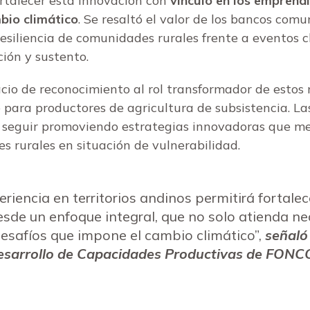
ortalecer esta innovación con
vínculo en los emprend
bio climático
. Se resaltó el valor de los bancos co
esiliencia de comunidades rurales frente a eventos c
ión y sustento.
cio de reconocimiento al rol transformador de esto
para productores de agricultura de subsistencia. Las
 seguir promoviendo estrategias innovadoras que mej
s rurales en situación de vulnerabilidad.
riencia en territorios andinos permitirá fortalec
esde un enfoque integral, que no solo atienda n
desafíos que impone el cambio climático”,
señaló
esarrollo de Capacidades Productivas de FON