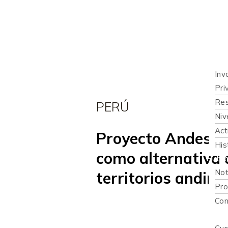
Inicio
Quié
Qué 
Inv
Pri
Res
PERÚ
Niv
Act
Proyecto Andes Re
His
como alternativa d
Publi
Not
territorios andino
Pro
Con
Recur