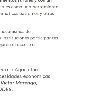
imientos rurales y con un
munales como una herramienta
limáticos extremos y otros
s mecanismos de
 instituciones participantes
oren el acceso a
er a la Agricultura
ecesidades económicas,
 Víctor Marengo,
CODES.