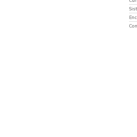
Cur
Sis
Enc
Con