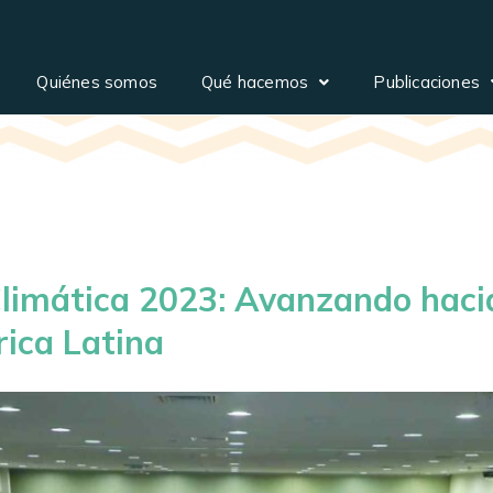
Quiénes somos
Qué hacemos
Publicaciones
imática 2023: Avanzando hacia 
ica Latina