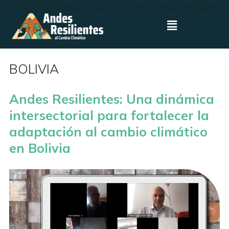
BOLIVIA
Andes Resilientes: Una dinámica
intersectorial para fortalecer la
adaptación al cambio climático
en Bolivia