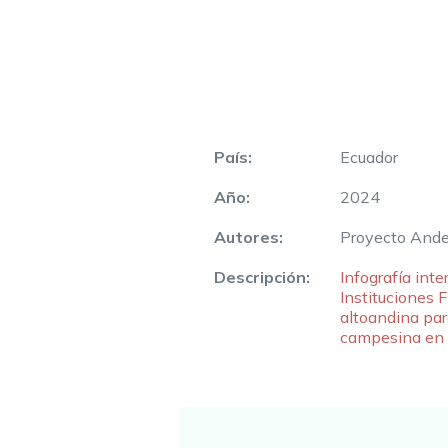
País:
Ecuador
Año:
2024
Autores:
Proyecto Andes
Descripción:
Infografía inte
Instituciones 
altoandina para
campesina en v