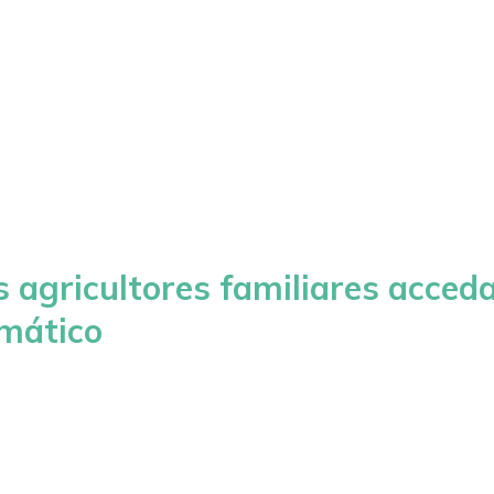
Quiénes somos
Qué hacemos
Publicaciones
s agricultores familiares acced
imático