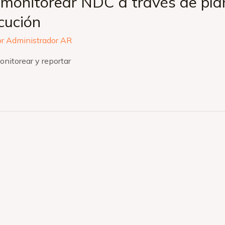
monitorear NDC a través de plane
cución
or
Administrador AR
nitorear y reportar