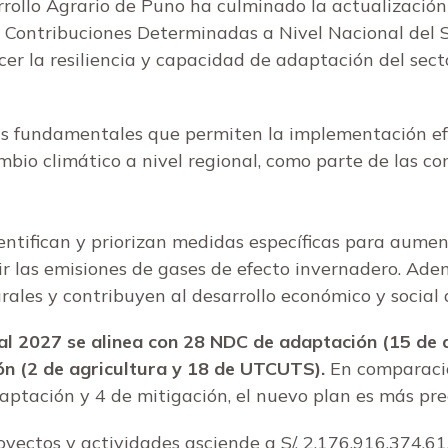
rollo Agrario de Puno ha culminado la actualización
 Contribuciones Determinadas a Nivel Nacional del 
ecer la resiliencia y capacidad de adaptación del sect
 fundamentales que permiten la implementación efe
bio climático a nivel regional, como parte de las co
entifican y priorizan medidas específicas para aument
r las emisiones de gases de efecto invernadero. Ad
rales y contribuyen al desarrollo económico y social d
l 2027 se alinea con 28 NDC de adaptación (15 de ag
ón (2 de agricultura y 18 de UTCUTS).
En comparació
tación y 4 de mitigación, el nuevo plan es más preci
yectos y actividades asciende a S/. 2,176,916,374.61