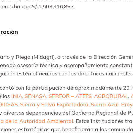
 contaba con S/. 1,503,916,867.
oración
rario y Riego (Midagri), a través de la Dirección Ge
ionado asesoría técnica y acompañamiento constant
ción estén alineadas con las directrices nacionales 
ontó con la participación de aproximadamente 20 in
ellas
INIA
,
SENASA
,
SERFOR – ATFFS
,
AGRORURAL
,
OIDEAS
,
Sierra y Selva Exportadora,
Sierra Azul,
Proy
y diversas dependencias del Gobierno Regional de P
ia de la Autoridad Ambiental
. Estas instituciones t
cciones estratégicas que beneficiarán a las comunida