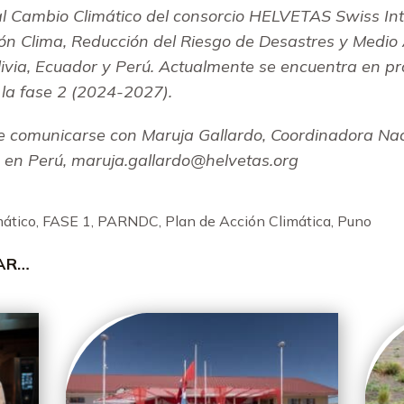
 al Cambio Climático del consorcio HELVETAS Swiss I
ión Clima, Reducción del Riesgo de Desastres y Medio
ivia, Ecuador y Perú. Actualmente se encuentra en pro
la fase 2 (2024-2027).
e comunicarse con
Maruja Gallardo, Coordinadora Nac
o en Perú, maruja.gallardo@helvetas.org
mático
,
FASE 1
,
PARNDC
,
Plan de Acción Climática
,
Puno
SAR…