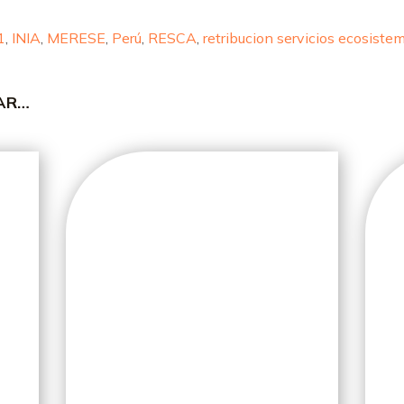
1
,
INIA
,
MERESE
,
Perú
,
RESCA
,
retribucion servicios ecosiste
SAR…