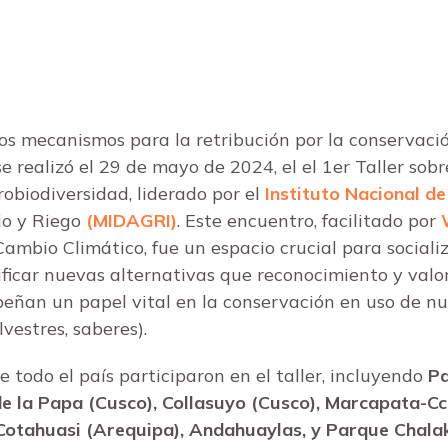
los mecanismos para la retribución por la conservació
se realizó el 29 de mayo de 2024, el
el 1er Taller sob
obiodiversidad, liderado por el
Instituto Nacional de
io y Riego
(MIDAGRI)
. Este encuentro, facilitado por
Cambio Climático, fue un espacio crucial para sociali
ificar nuevas alternativas que reconocimiento y valor
eñan un papel vital en la conservación en uso de nu
lvestres, saberes).
todo el país participaron en el taller, incluyendo
Pa
e la Papa (Cusco), Collasuyo (Cusco), Marcapata-Cc
, Cotahuasi (Arequipa), Andahuaylas, y Parque Chala