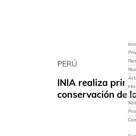
Inicio
Quié
Qué 
Inv
Pri
Res
PERÚ
Niv
Act
INIA realiza prime
His
conservación de l
Publi
Not
Pro
Con
Recur