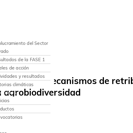
nes somos
hacemos
olucramiento del Sector
vado
ultados de la FASE 1
eles de acción
ividades y resultados
r taller de mecanismos de retri
torias climáticas
a agrobiodiversidad
caciones
icias
ductos
vocatorias
sos