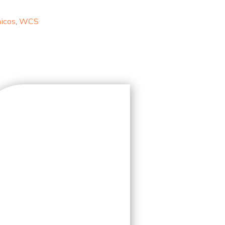
micos
,
WCS