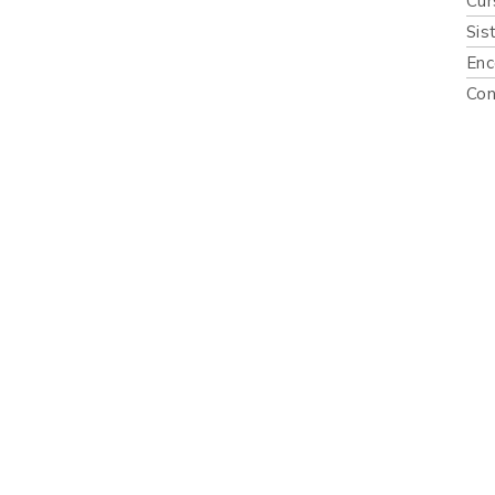
Cur
Sis
Enc
Con