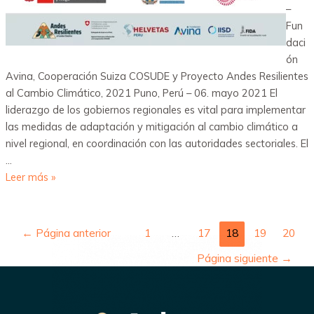
–
Fun
daci
ón
Avina, Cooperación Suiza COSUDE y Proyecto Andes Resilientes
al Cambio Climático, 2021 Puno, Perú – 06. mayo 2021 El
liderazgo de los gobiernos regionales es vital para implementar
las medidas de adaptación y mitigación al cambio climático a
nivel regional, en coordinación con las autoridades sectoriales. El
…
Leer más »
←
Página anterior
1
…
17
18
19
20
Página siguiente
→