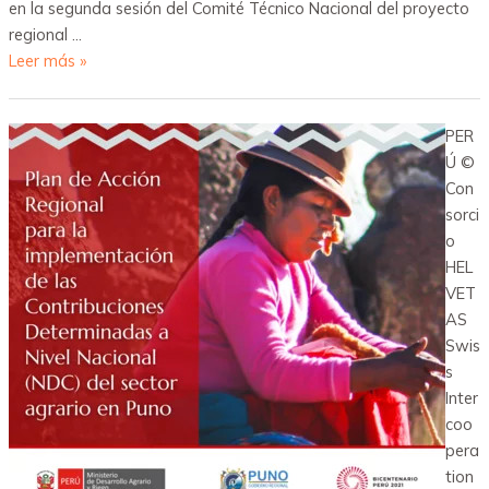
en la segunda sesión del Comité Técnico Nacional del proyecto
regional …
Leer más »
PER
Ú ©
Con
sorci
o
HEL
VET
AS
Swis
s
Inter
coo
pera
tion