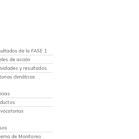
nes somos
hacemos
ultados de la FASE 1
eles de acción
ividades y resultados
torias climáticas
caciones
icias
ductos
vocatorias
sos
sos
tema de Monitoreo