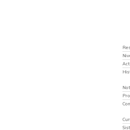
Inicio
Quié
Qué 
Res
Niv
Act
His
Publi
Not
Pro
Con
Recur
Cur
Sis