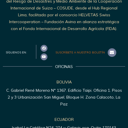
del Riesgo de Desastres y Medio Ambiente de la Cooperación
Internacional de Suiza – COSUDE, desde el Hub Regional
Lima, facilitado por el consorcio HELVETAS Swiss
Intercooperation – Fundación Avina en alianza estratégica
con el Fondo Internacional de Desarrollo Agrícola (FIDA).
SÍGUENOS EN:
SUSCRÍBETE A NUESTRO BOLETÍN
OFICINAS
BOLIVIA
C. Gabriel René Moreno N° 1367. Edificio Taipi. Oficina 1. Pisos
2 y 3 Urbanización San Miguel, Bloque H. Zona Calacoto, La
Paz
ECUADOR
Isabel La Católica N24-274 y, Galavis esq, Quito 170143