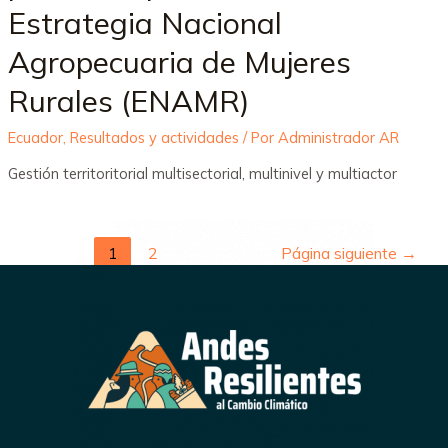
Estrategia Nacional
Agropecuaria de Mujeres
Rurales (ENAMR)
Ecuador
,
Resultados y actividades
/ Por
Administrador AR
Gestión territoritorial multisectorial, multinivel y multiactor
1
2
Página siguiente
→