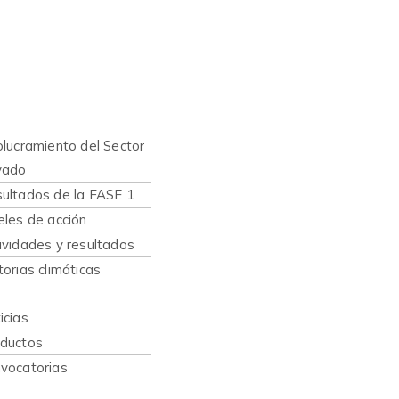
nes somos
hacemos
olucramiento del Sector
vado
ultados de la FASE 1
eles de acción
ividades y resultados
torias climáticas
caciones
icias
ductos
vocatorias
sos