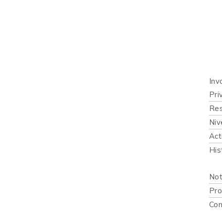
Inicio
Quié
Qué 
Inv
Pri
Res
Niv
Act
His
Publi
Not
Pro
Con
Recur