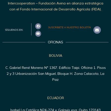
Intercooperation – Fundación Avina en alianza estratégica
con el Fondo Internacional de Desarrollo Agrícola (FIDA).
SUSCRÍBETE A NUESTRO BOLETÍN
SÍGUENOS EN:
OFICINAS
BOLIVIA
C. Gabriel René Moreno N° 1367. Edificio Taipi. Oficina 1. Pisos
2 y 3 Urbanización San Miguel, Bloque H. Zona Calacoto, La
Paz
ECUADOR
Isabel La Católica N24-274 y, Galavis esq, Quito 170143