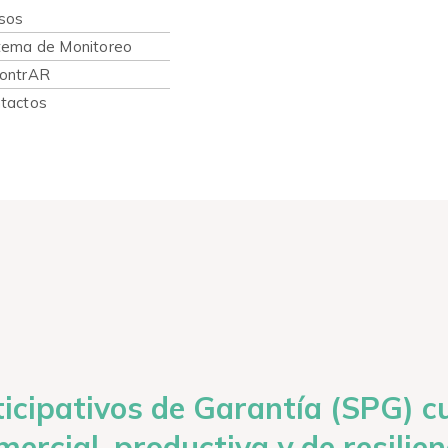
sos
tema de Monitoreo
ontrAR
tactos
icipativos de Garantía (SPG) c
ercial, productiva y de resilien