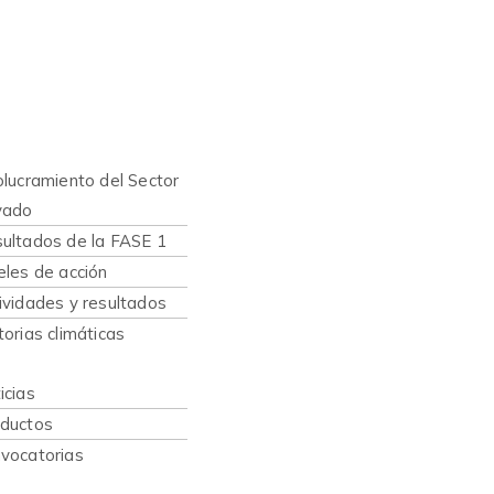
nes somos
hacemos
olucramiento del Sector
vado
ultados de la FASE 1
eles de acción
ividades y resultados
torias climáticas
caciones
icias
ductos
vocatorias
sos