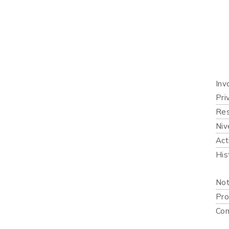
Inicio
Quié
Qué 
Inv
Pri
Res
Niv
Act
His
Publi
Not
Pro
Con
Recur