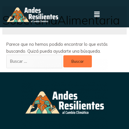
SoberaniaAlimentaria
Parece que no hemos podido encontrar lo que estás
buscando. Quizá pueda ayudarte una búsqueda.