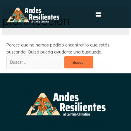
planificación
Parece que no hemos podido encontrar lo que estás
buscando. Quizá pueda ayudarte una búsqueda.