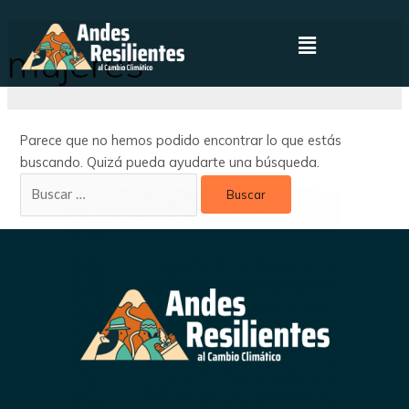
mujeres
Parece que no hemos podido encontrar lo que estás
buscando. Quizá pueda ayudarte una búsqueda.