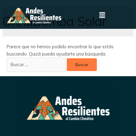
CrediBomba Solar
Parece que no hemos podido encontrar lo que estás
buscando. Quizá pueda ayudarte una búsqueda.