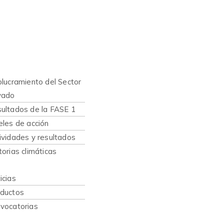
nes somos
hacemos
olucramiento del Sector
vado
ultados de la FASE 1
eles de acción
ividades y resultados
torias climáticas
caciones
icias
ductos
vocatorias
sos