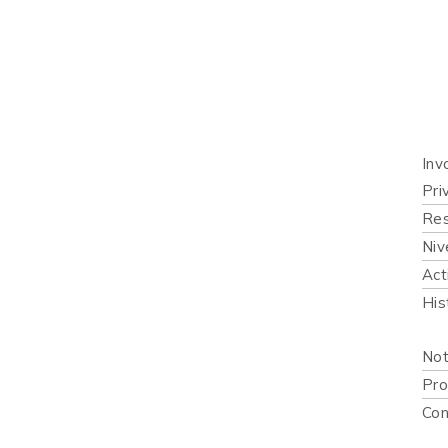
Inicio
Quié
Qué 
Inv
Pri
Res
Niv
Act
His
Publi
Not
Pro
Con
Recur