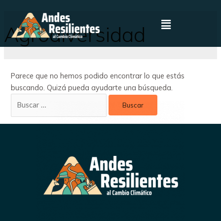
Agrodiversidad
Parece que no hemos podido encontrar lo que estás
buscando. Quizá pueda ayudarte una búsqueda.