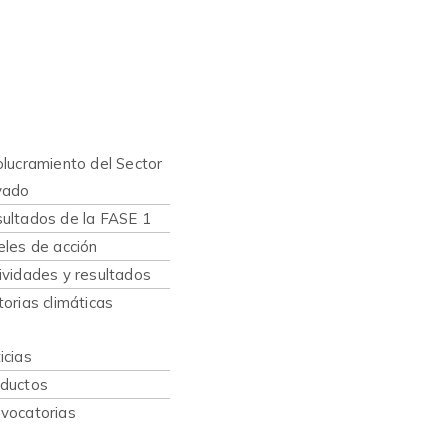
nes somos
hacemos
olucramiento del Sector
vado
ultados de la FASE 1
eles de acción
ividades y resultados
torias climáticas
caciones
icias
ductos
vocatorias
sos