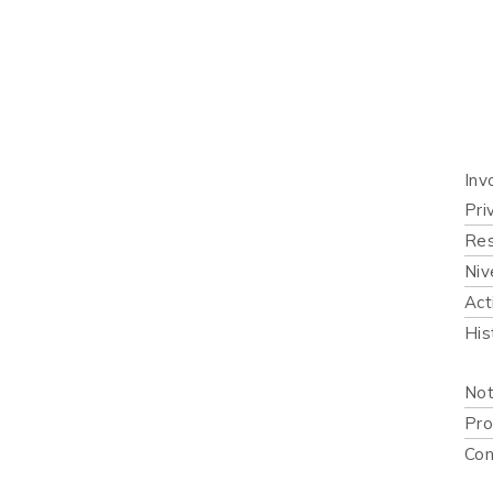
Inicio
Quié
Qué 
Inv
Pri
Res
Niv
Act
His
Publi
Not
Pro
Con
Recur